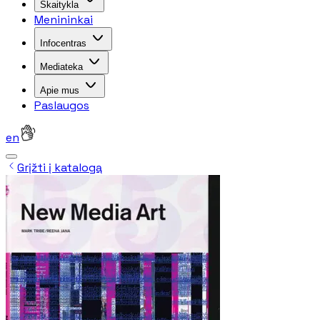
Skaitykla
Menininkai
Infocentras
Mediateka
Apie mus
Paslaugos
en
Grįžti į katalogą