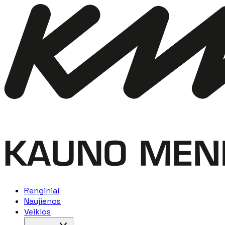
Renginiai
Naujienos
Veiklos