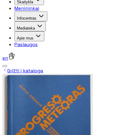
Skaitykla
Menininkai
Infocentras
Mediateka
Apie mus
Paslaugos
en
Grįžti į katalogą