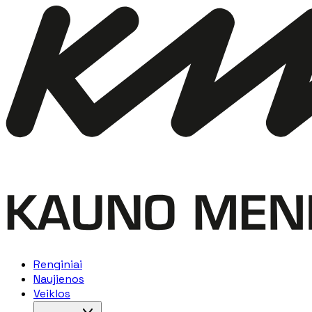
Renginiai
Naujienos
Veiklos