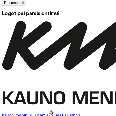
Prenumeruoti
Logotipai parsisiuntimui
Kauno menininkų namų
Gestų kalbos