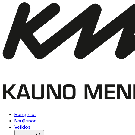
Renginiai
Naujienos
Veiklos