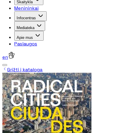
Skaitykla
Menininkai
Infocentras
Mediateka
Apie mus
Paslaugos
en
Grįžti į katalogą