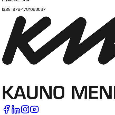
ISBN:
978-1781688687