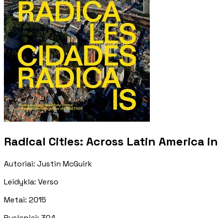
Radical Cities: Across Latin America 
Autoriai
:
Justin McGuirk
Leidykla
:
Verso
Metai
:
2015
Puslapiai
:
304