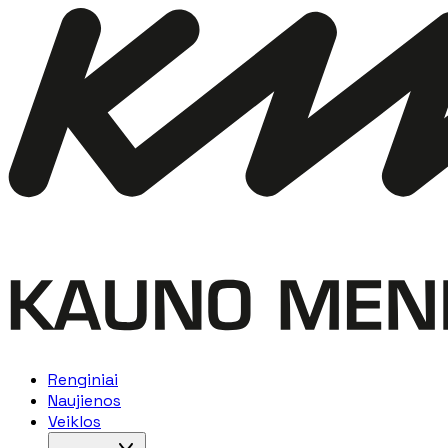
Renginiai
Naujienos
Veiklos