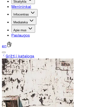
Skaitykla
Menininkai
Infocentras
Mediateka
Apie mus
Paslaugos
en
Grįžti į katalogą