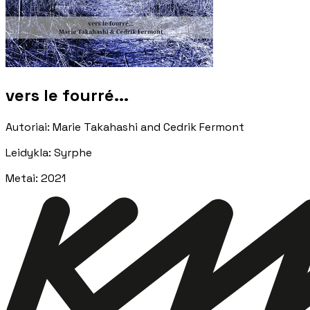
vers le fourr​é​.​.​.
Autoriai
:
Marie Takahashi and Cedrik Fermont
Leidykla
:
Syrphe
Metai
:
2021