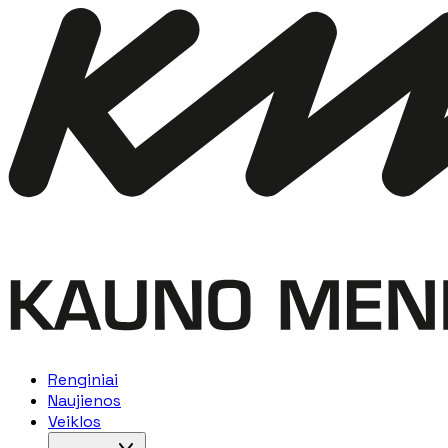
Renginiai
Naujienos
Veiklos