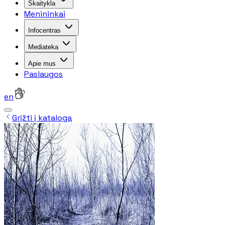
Skaitykla
Menininkai
Infocentras
Mediateka
Apie mus
Paslaugos
en
Grįžti į katalogą