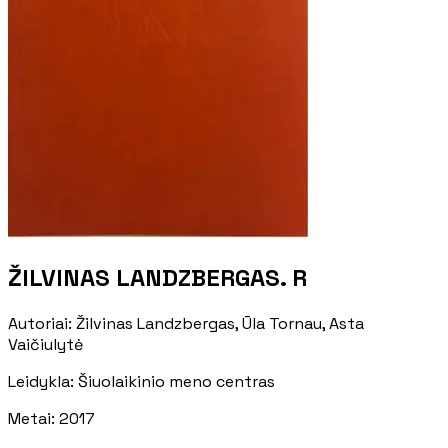
ŽILVINAS LANDZBERGAS. R
Autoriai
:
Žilvinas Landzbergas, Ūla Tornau, Asta
Vaičiulytė
Leidykla
:
Šiuolaikinio meno centras
Metai
:
2017