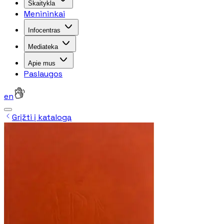
Skaitykla
Menininkai
Infocentras
Mediateka
Apie mus
Paslaugos
en
Grįžti į katalogą