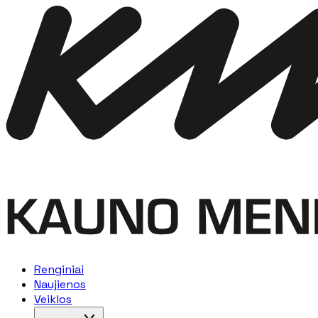
Renginiai
Naujienos
Veiklos