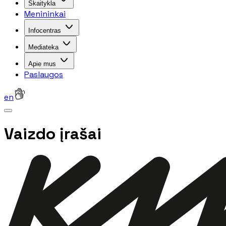
Skaitykla
Menininkai
Infocentras
Mediateka
Apie mus
Paslaugos
en
Vaizdo įrašai