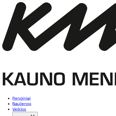
Renginiai
Naujienos
Veiklos