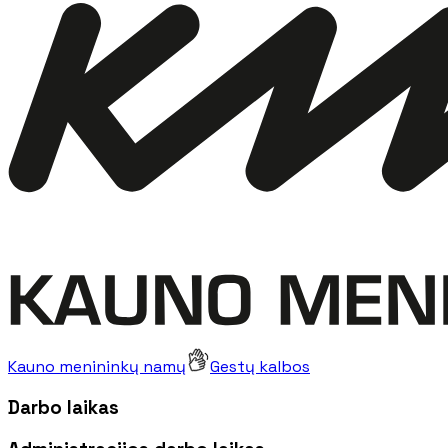
Kauno menininkų namų
Gestų kalbos
Darbo laikas