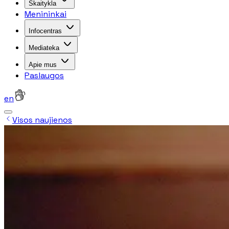
Skaitykla
Menininkai
Infocentras
Mediateka
Apie mus
Paslaugos
en
Visos naujienos