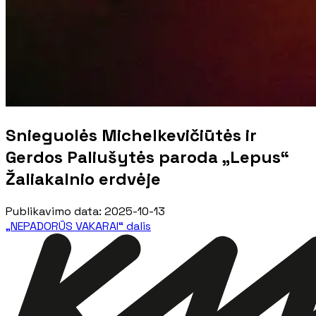
Snieguolės Michelkevičiūtės ir
Gerdos Paliušytės paroda „Lepus“
Žaliakalnio erdvėje
Publikavimo data
:
2025-10-13
„NEPADORŪS VAKARAI“ dalis