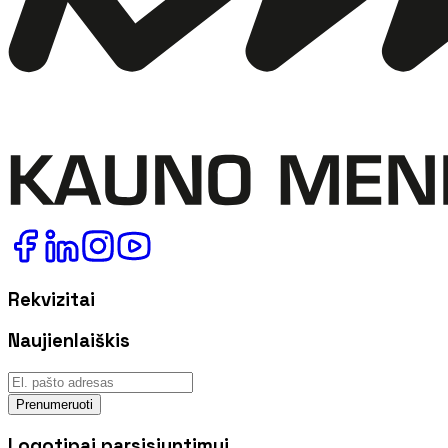
Rekvizitai
Naujienlaiškis
Prenumeruoti
Logotipai parsisiuntimui