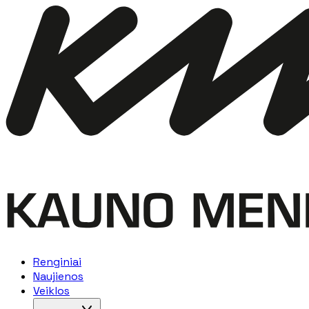
Renginiai
Naujienos
Veiklos