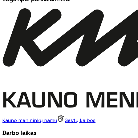
Kauno menininkų namų
Gestų kalbos
Darbo laikas