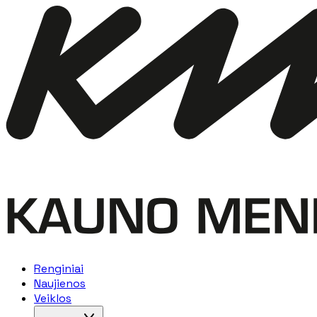
Renginiai
Naujienos
Veiklos