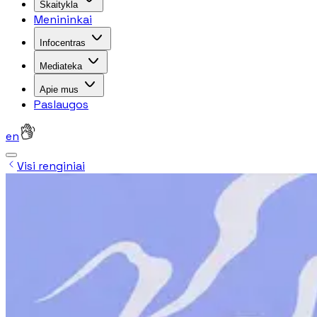
Skaitykla
Menininkai
Infocentras
Mediateka
Apie mus
Paslaugos
en
Visi renginiai