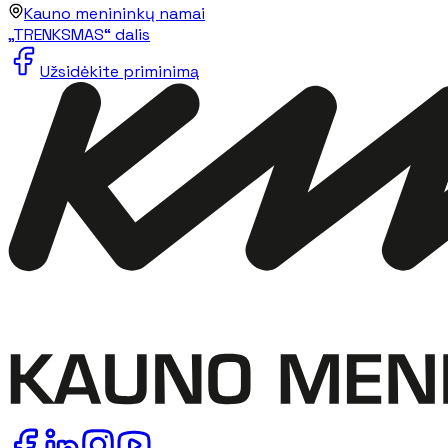
Kauno menininkų namai
„TRENKSMAS“ dalis
Užsidėkite priminimą