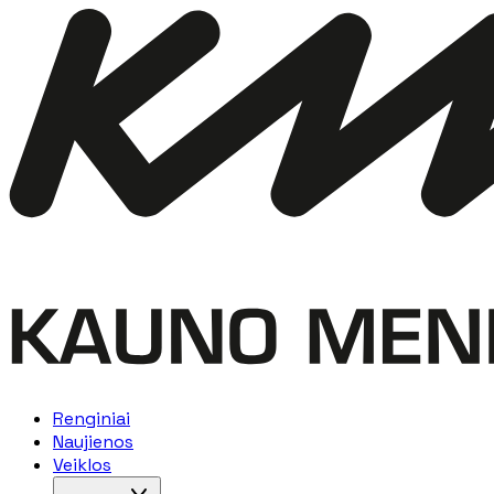
Renginiai
Naujienos
Veiklos