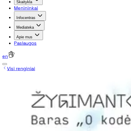
Skaitykla
Menininkai
Infocentras
Mediateka
Apie mus
Paslaugos
en
Visi renginiai