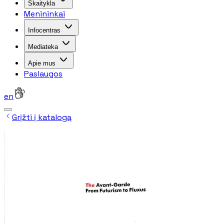
Skaitykla
Menininkai
Infocentras
Mediateka
Apie mus
Paslaugos
en
Grįžti į katalogą