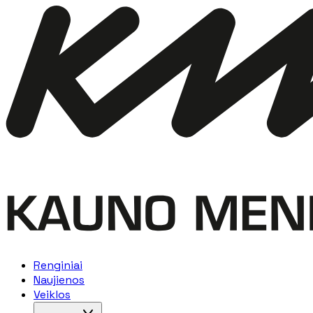
Renginiai
Naujienos
Veiklos