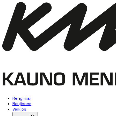
Renginiai
Naujienos
Veiklos