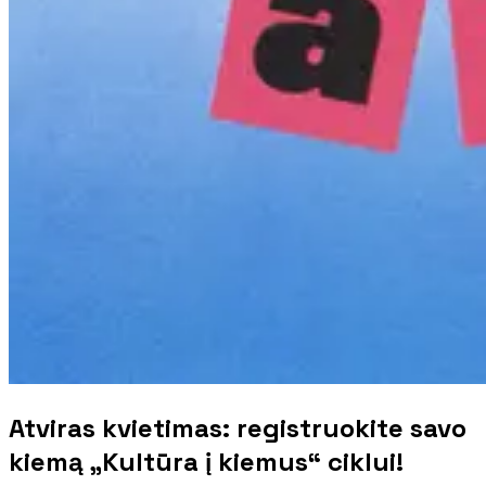
Atviras kvietimas: registruokite savo
kiemą „Kultūra į kiemus“ ciklui!