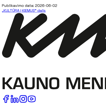
Publikavimo data
:
2026-06-02
„KULTŪRA Į KIEMUS“ dalis