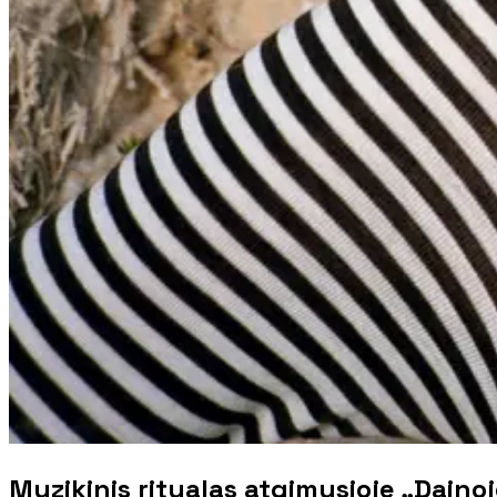
Muzikinis ritualas atgimusioje „Dain