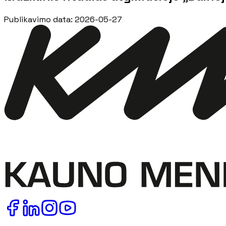
Publikavimo data
:
2026-05-27