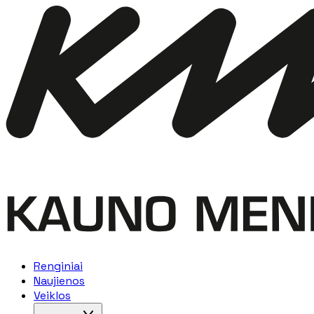
Renginiai
Naujienos
Veiklos