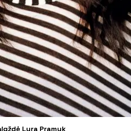
vaigždė Lyra Pramuk