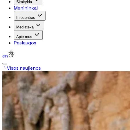
Skaitykla
Menininkai
Infocentras
Mediateka
Apie mus
Paslaugos
en
Visos naujienos