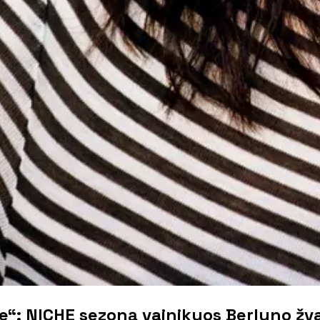
oje“: NICHE sezoną vainikuos Berlyno ž