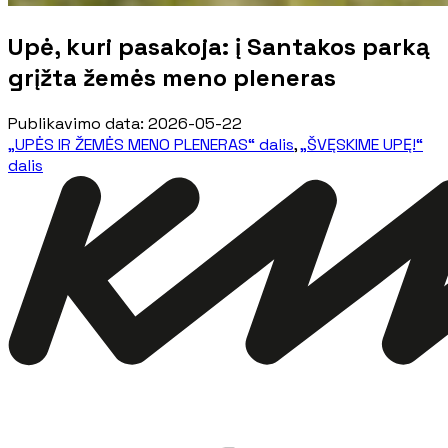
Upė, kuri pasakoja: į Santakos parką
grįžta žemės meno pleneras
Publikavimo data
:
2026-05-22
„UPĖS IR ŽEMĖS MENO PLENERAS“ dalis
,
„ŠVĘSKIME UPĘ!“
dalis