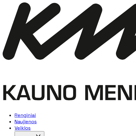
Renginiai
Naujienos
Veiklos