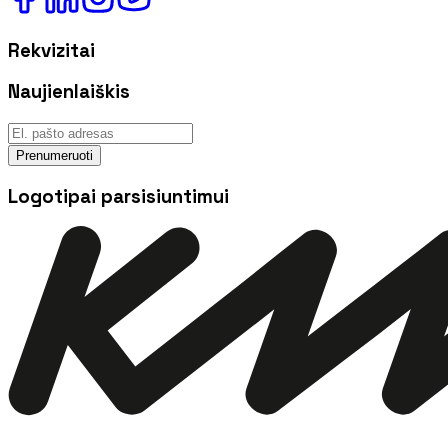
Rekvizitai
Naujienlaiškis
Prenumeruoti
Logotipai parsisiuntimui