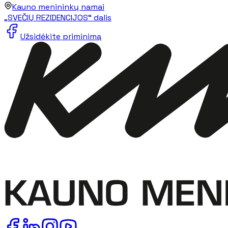
Kauno menininkų namai
„SVEČIŲ REZIDENCIJOS“ dalis
Užsidėkite priminimą