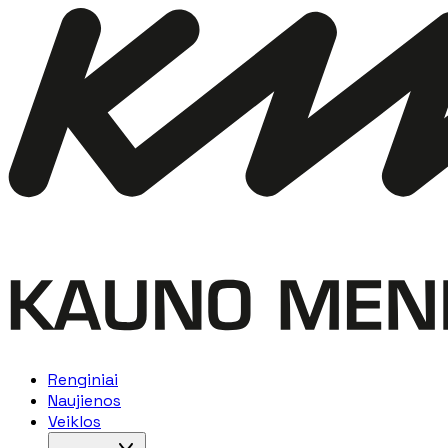
Renginiai
Naujienos
Veiklos