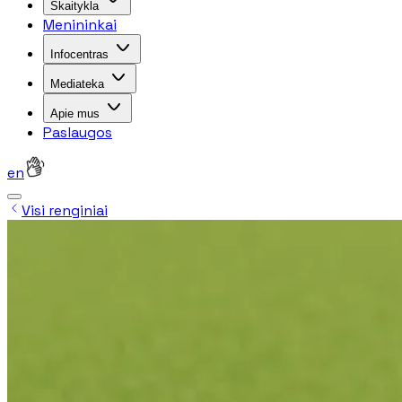
Skaitykla
Menininkai
Infocentras
Mediateka
Apie mus
Paslaugos
en
Visi renginiai